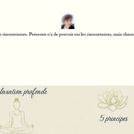
e circonstances. Personne n'a de pouvoir sur les circonstances, mais ch